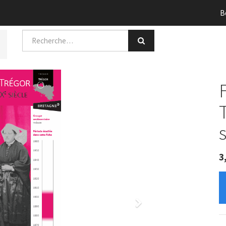
B
3
Next