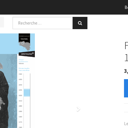
B
3
Next
Le