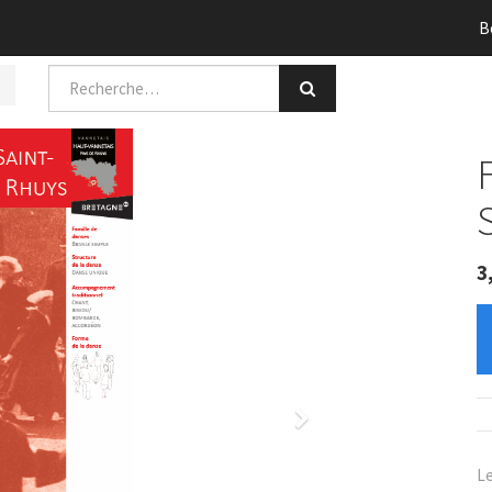
B
3
Next
Le