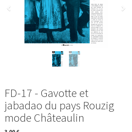
Previous
Nex
FD-17 - Gavotte et
jabadao du pays Rouzig
mode Châteaulin
3,00
€