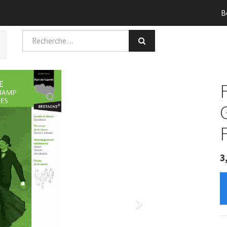
B
3
Next