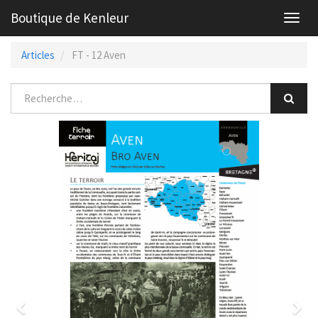
Boutique de Kenleur
Toggl
navig
Articles
FT - 12 Aven
Previous
Nex