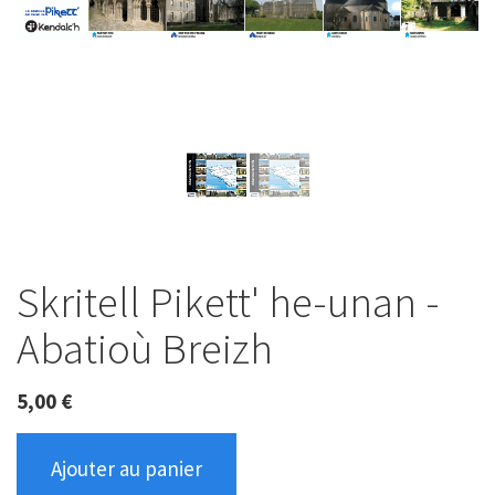
Skritell Pikett' he-unan -
Abatioù Breizh
5,00
€
Ajouter au panier